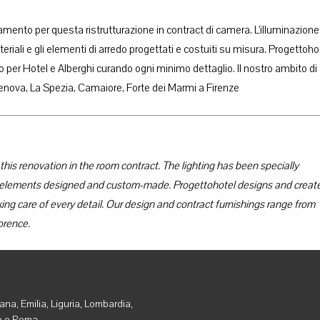
mento per questa ristrutturazione in contract di camera. L’illuminazione
riali e gli elementi di arredo progettati e costuiti su misura. Progettoho
o per Hotel e Alberghi curando ogni minimo dettaglio. Il nostro ambito di
enova, La Spezia, Camaiore, Forte dei Marmi a Firenze
this renovation in the room contract. The lighting has been specially
g elements designed and custom-made. Progettohotel designs and creat
king care of every detail. Our design and contract furnishings range from
orence.
na, Emilia, Liguria, Lombardia,
o e Roma